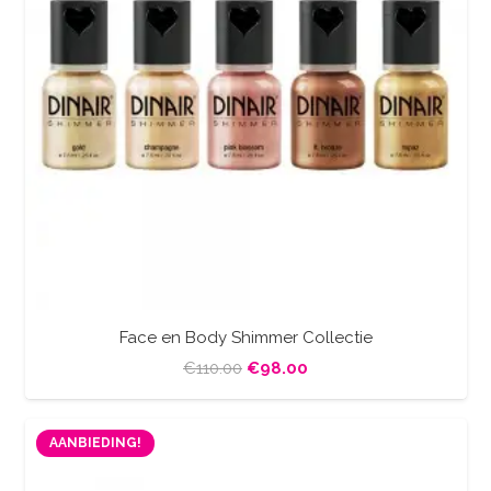
Face en Body Shimmer Collectie
Oorspronkelijke
Huidige
€
110.00
€
98.00
prijs
prijs
was:
is:
AANBIEDING!
€110.00.
€98.00.