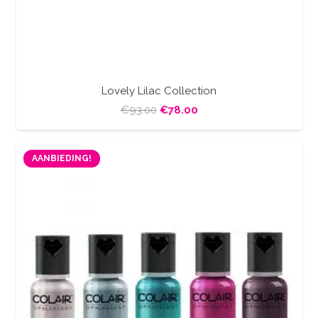
Lovely Lilac Collection
Oorspronkelijke
Huidige
€
93.00
€
78.00
prijs
prijs
was:
is:
AANBIEDING!
€93.00.
€78.00.