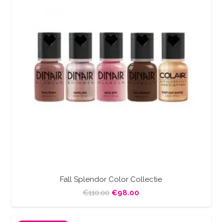
Fall Splendor Color Collectie
Oorspronkelijke
Huidige
€
110.00
€
98.00
prijs
prijs
was:
is: