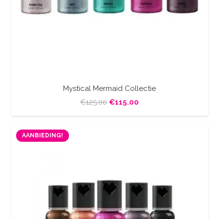
Mystical Mermaid Collectie
Oorspronkelijke
Huidige
€
125.00
€
115.00
prijs
prijs
was:
is:
AANBIEDING!
€125.00.
€115.00.