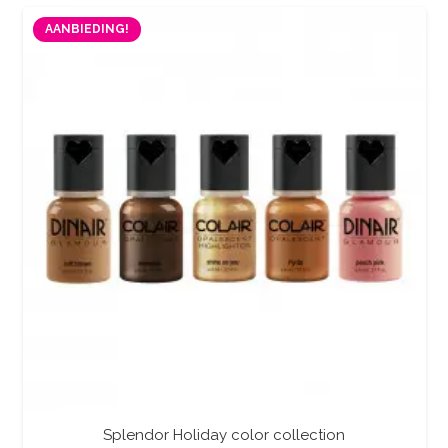
was:
is:
AANBIEDING!
€96.00.
€91.00.
Splendor Holiday color collection