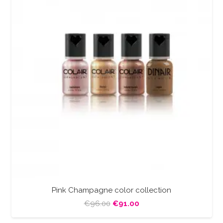
Pink Champagne color collection
Oorspronkelijke
Huidige
€
96.00
€
91.00
prijs
prijs