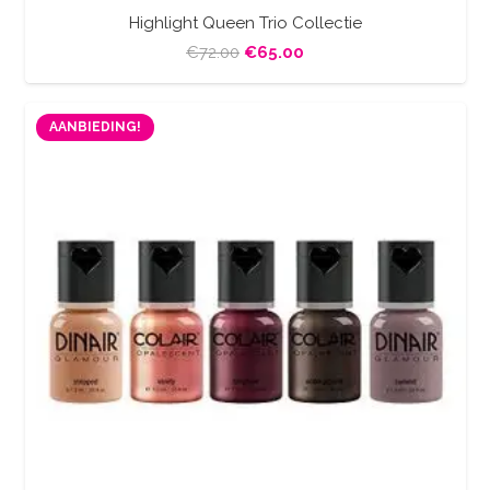
Highlight Queen Trio Collectie
Oorspronkelijke
Huidige
€
72.00
€
65.00
prijs
prijs
was:
is:
AANBIEDING!
€72.00.
€65.00.