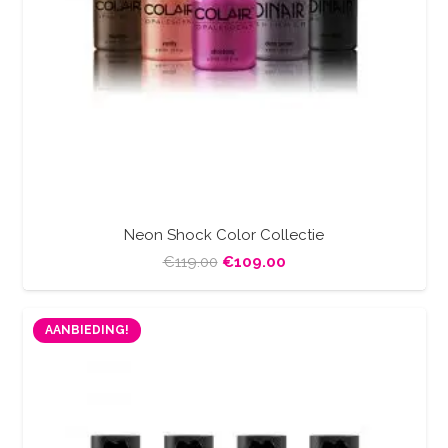
Neon Shock Color Collectie
Oorspronkelijke
Huidige
€
119.00
€
109.00
prijs
prijs
was:
is:
AANBIEDING!
€119.00.
€109.00.