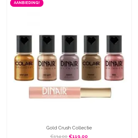
AANBIEDING!
€110.00.
€98.00.
Gold Crush Collectie
Oorspronkelijke
Huidige
€
134.00
€
119.00