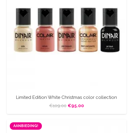
Limited Edition White Christmas color collection
Oorspronkelijke
Huidige
€
109.00
€
95.00
prijs
prijs
was:
is:
AANBIEDING!
€109.00.
€95.00.