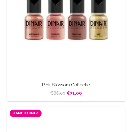
Pink Blossom Collectie
Oorspronkelijke
Huidige
€
86.00
€
71.00
prijs
prijs
was:
is:
AANBIEDING!
€86.00.
€71.00.