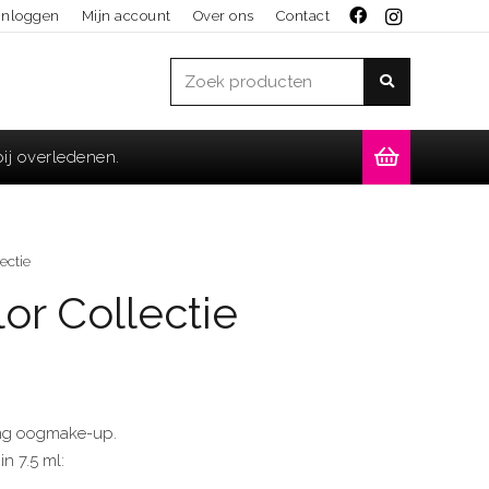
Inloggen
Mijn account
Over ons
Contact
ij overledenen.
Geen producten in de winkelwagen.
ectie
or Collectie
ing oogmake-up.
n 7.5 ml: