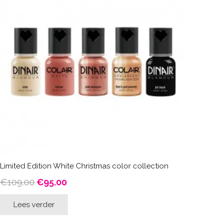
Limited Edition White Christmas color collection
Oorspronkelijke
Huidige
€
109.00
€
95.00
prijs
prijs
Lees verder
was:
is:
€109.00.
€95.00.