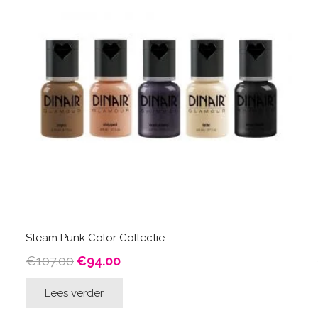
Steam Punk Color Collectie
Oorspronkelijke
Huidige
€
107.00
€
94.00
prijs
prijs
Lees verder
was:
is:
€107.00.
€94.00.