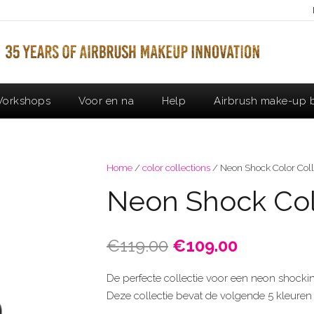
orkshops
Voor en na
Help
Airbrush make-up b
Home
/
color collections
/ Neon Shock Color Coll
Neon Shock Col
Oorspronkelijke
Huidige
€
119.00
€
109.00
prijs
prijs
was:
is:
De perfecte collectie voor een neon shock
€119.00.
€109.00.
Deze collectie bevat de volgende 5 kleuren i