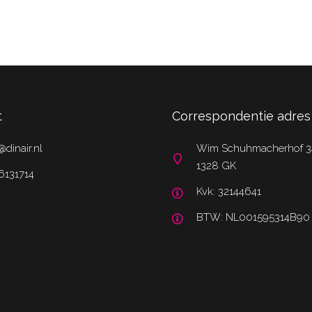
t
Correspondentie adres
@dinair.nl
Wim Schuhmacherhof 3
1328 GK
6131714
Kvk: 32144641
BTW: NL001595314B90