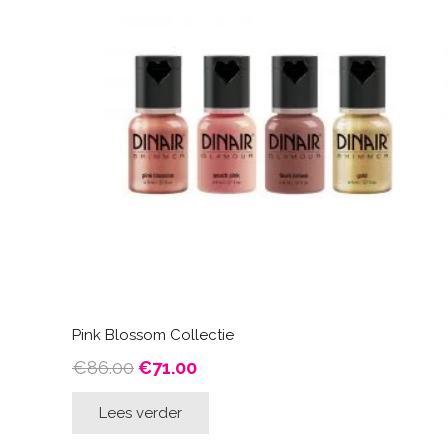
Pink Blossom Collectie
Oorspronkelijke
Huidige
€
86.00
€
71.00
prijs
prijs
Lees verder
was:
is:
€86.00.
€71.00.