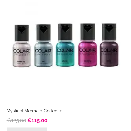
Mystical Mermaid Collectie
Oorspronkelijke
Huidige
€
125.00
€
115.00
prijs
prijs