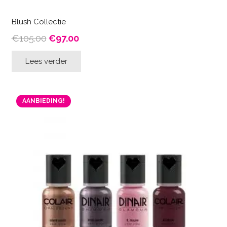
Blush Collectie
Oorspronkelijke
Huidige
€
105.00
€
97.00
prijs
prijs
Lees verder
was:
is:
€105.00.
€97.00.
AANBIEDING!