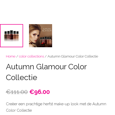
Home
/
color collections
/ Autumn Glamour Color Collectie
Autumn Glamour Color
Collectie
Oorspronkelijke
Huidige
€
111.00
€
96.00
prijs
prijs
was:
is:
Creëer een prachtige herfst make-up look met de Autumn
€111.00.
€96.00.
Color Collectie