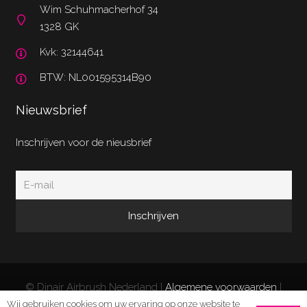
Wim Schuhmacherhof 34
1328 GK
Kvk: 32144641
BTW: NL001595314B90
Nieuwsbrief
Inschrijven voor de nieusbrief
© Dinair Airbrush Nederland |
Algemene voorwaarden
|
Privacy Policy
|
Retourneren/klachten
| Website door
Wij gebruiken cookies om uw ervaring op onze website te