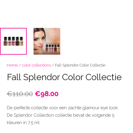
Home
/
color collections
/ Fall Splendor Color Collectie
Fall Splendor Color Collectie
Oorspronkelijke
Huidige
€
110.00
€
98.00
prijs
prijs
was:
is:
De perfecte collectie voor een zachte glamour eye look.
€110.00.
€98.00.
De Splendor Collection collectie bevat de volgende 5
kleuren in 7.5 ml: