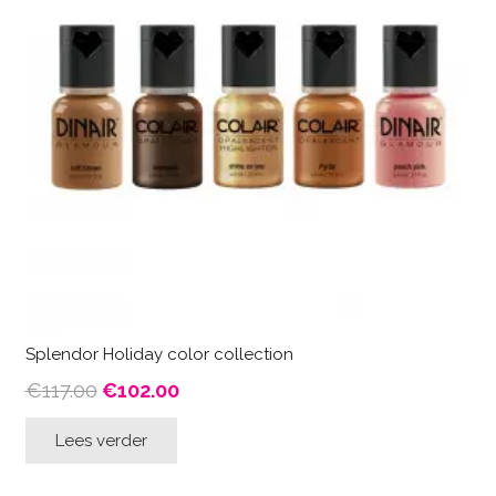
Splendor Holiday color collection
Oorspronkelijke
Huidige
€
117.00
€
102.00
prijs
prijs
Lees verder
was:
is:
€117.00.
€102.00.