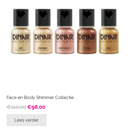
Face en Body Shimmer Collectie
Oorspronkelijke
Huidige
€
110.00
€
98.00
prijs
prijs
Lees verder
was:
is:
€110.00.
€98.00.