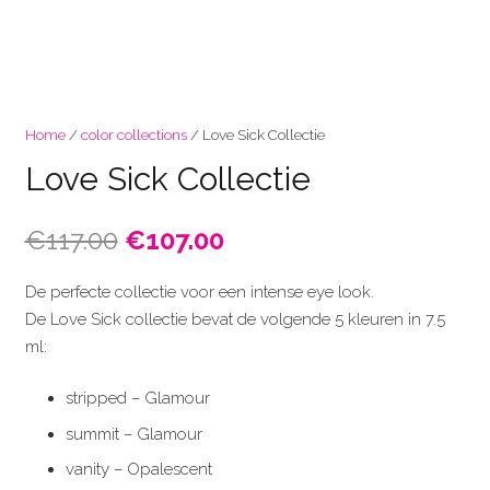
Home
/
color collections
/ Love Sick Collectie
Love Sick Collectie
Oorspronkelijke
Huidige
€
117.00
€
107.00
prijs
prijs
was:
is:
De perfecte collectie voor een intense eye look.
€117.00.
€107.00.
De Love Sick collectie bevat de volgende 5 kleuren in 7.5
ml:
stripped – Glamour
summit – Glamour
vanity – Opalescent