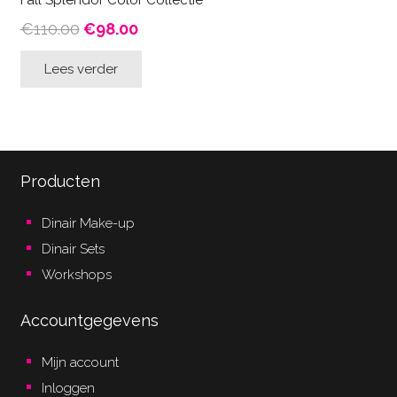
Fall Splendor Color Collectie
Oorspronkelijke
Huidige
€
110.00
€
98.00
prijs
prijs
Lees verder
was:
is:
€110.00.
€98.00.
Producten
Dinair Make-up
Dinair Sets
Workshops
Accountgegevens
Mijn account
Inloggen