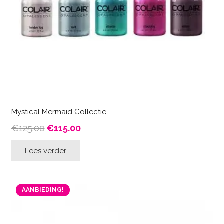
Mystical Mermaid Collectie
Oorspronkelijke
Huidige
€
125.00
€
115.00
prijs
prijs
Lees verder
was:
is:
€125.00.
€115.00.
AANBIEDING!