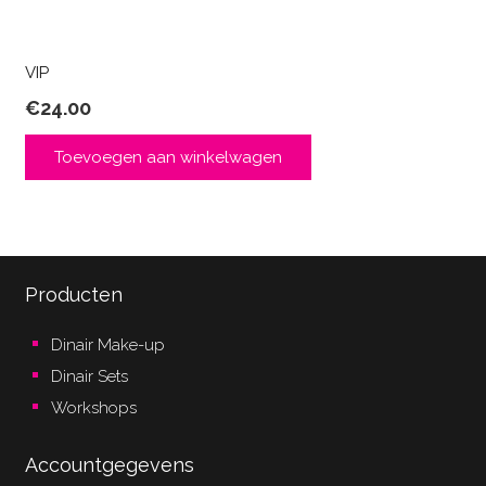
VIP
€
24.00
Toevoegen aan winkelwagen
Producten
Dinair Make-up
Dinair Sets
Workshops
Accountgegevens