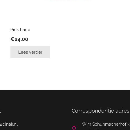
Pink Lace
€
24.00
Lees verder
t
Correspondentie adres
@dinair.nl
Wim Schuhmacherhof 3