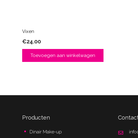
Vixen
€
24.00
Toevoegen aan winkelwagen
Producten
Contac
Dinair Make-up
info