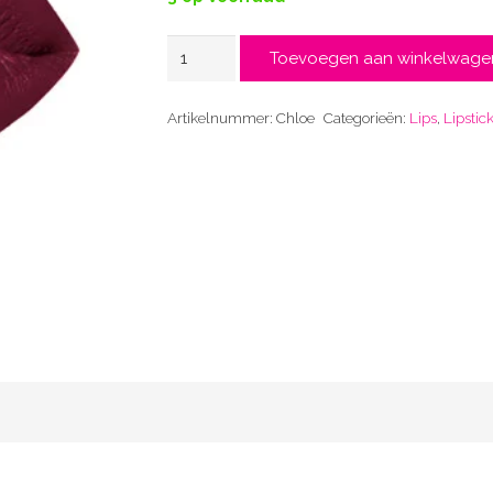
Chloe
Toevoegen aan winkelwage
aantal
Artikelnummer:
Chloe
Categorieën:
Lips
,
Lipstic