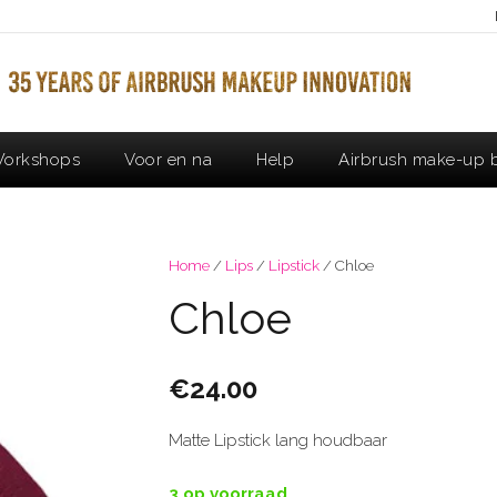
orkshops
Voor en na
Help
Airbrush make-up b
Home
/
Lips
/
Lipstick
/ Chloe
Chloe
€
24.00
Matte Lipstick lang houdbaar
3 op voorraad