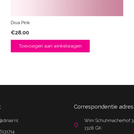
Diva Pink
€
28.00
Toevoegen aan winkelwagen
t
Correspondentie adres
@dinair.nl
Wim Schuhmacherhof 3
1328 GK
6131714