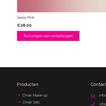
Sassy Pink
€
28.00
Toevoegen aan winkelwagen
Producten
Contac
Dinair Make-up
info
Dinair Sets
061