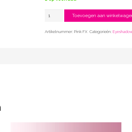
Pink
Toevoegen aan winkelwage
aantal
Artikelnummer:
Pink FX
Categorieën:
Eyeshado
n