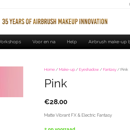
orkshops
Voor en na
Help
Airbrush make-up b
Home
/
Make-up
/
Eyeshadow
/
Fantasy
/ Pink
Pink
€
28.00
Matte Vibrant FX & Electric Fantasy
2 op voorraad