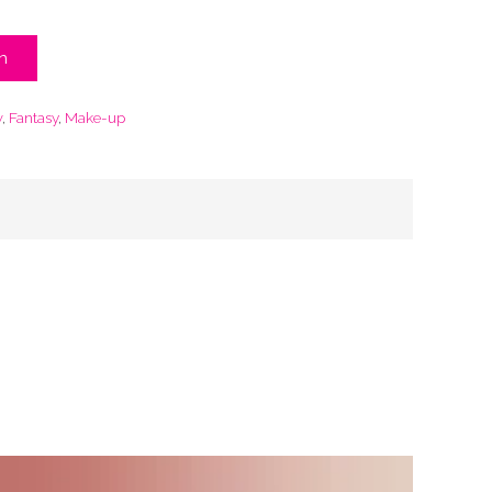
n
w
,
Fantasy
,
Make-up