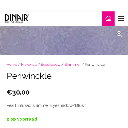
Home
/
Make-up
/
Eyeshadow
/
Shimmer
/ Periwinckle
Periwinckle
€
30.00
Pearl Infused shimmer Eyeshadow/Blush
2 op voorraad