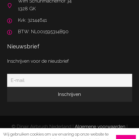
Wim Schuhmacherhof 34
1328 GK
Kvk: 32144641
BTW: NL001595314B90
Nieuwsbrief
Inschrijven voor de nieusbrief
© Dinair Airbrush Nederland |
Algemene voorwaarden
|
Privacy Policy
|
Retourneren/klachten
| Website door
Wij gebruiken cookies om uw ervaring op onze website te