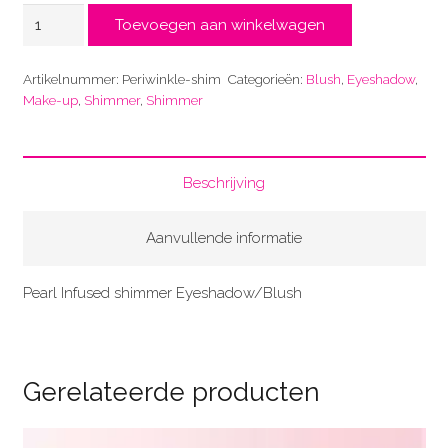
Periwinckle
Toevoegen aan winkelwagen
aantal
Artikelnummer:
Periwinkle-shim
Categorieën:
Blush
,
Eyeshadow
,
Make-up
,
Shimmer
,
Shimmer
Beschrijving
Aanvullende informatie
Pearl Infused shimmer Eyeshadow/Blush
Gerelateerde producten