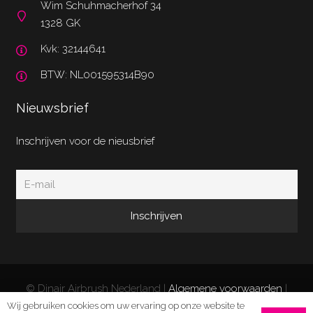
Wim Schuhmacherhof 34
1328 GK
Kvk: 32144641
BTW: NL001595314B90
Nieuwsbrief
Inschrijven voor de nieusbrief
© Dinair Airbrush Nederland |
Algemene voorwaarden
|
Privacy Policy
|
Retourneren/klachten
| Website door
Wij gebruiken cookies om uw ervaring op onze website te