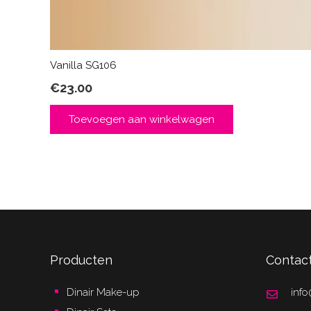
Vanilla SG106
€
23.00
Toevoegen aan winkelwagen
Producten
Contac
Dinair Make-up
info