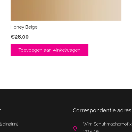
Honey Beige
€
28.00
Toevoegen aan winkelwagen
t
Correspondentie adres
@dinair.nl
Wim Schuhmacherhof 3
1328 GK