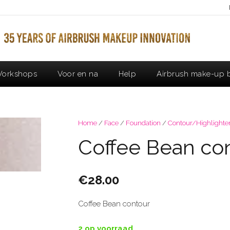
orkshops
Voor en na
Help
Airbrush make-up b
Home
/
Face
/
Foundation
/
Contour/Highlighter
Coffee Bean co
€
28.00
Coffee Bean contour
2 op voorraad