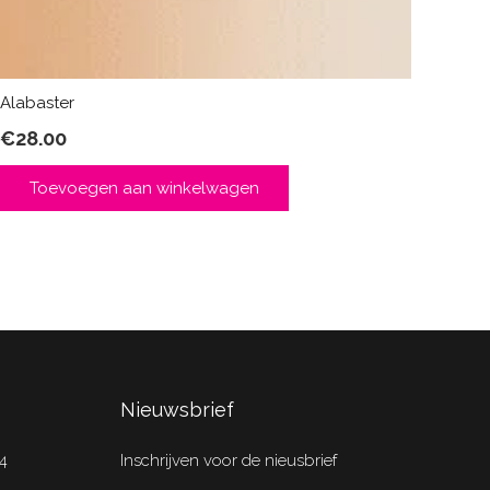
Alabaster
€
28.00
Toevoegen aan winkelwagen
Nieuwsbrief
4
Inschrijven voor de nieusbrief