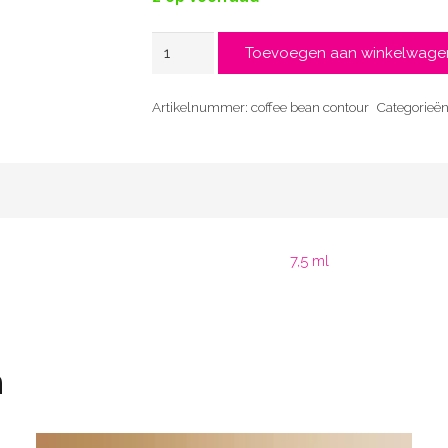
Coffee
Toevoegen aan winkelwage
Bean
contour
Artikelnummer:
coffee bean contour
Categorieën
aantal
7,5 ml
n