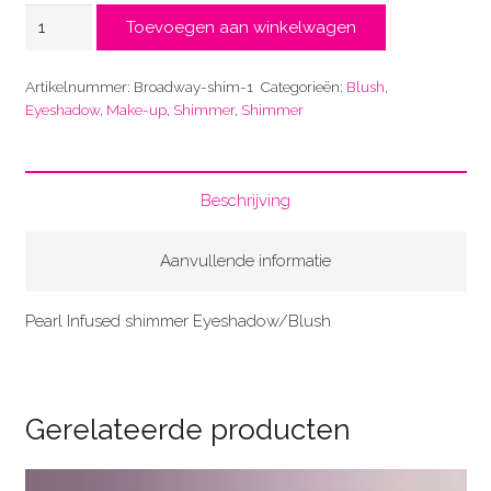
Broadway
Toevoegen aan winkelwagen
NEW!!
aantal
Artikelnummer:
Broadway-shim-1
Categorieën:
Blush
,
Eyeshadow
,
Make-up
,
Shimmer
,
Shimmer
Beschrijving
Aanvullende informatie
Pearl Infused shimmer Eyeshadow/Blush
Gerelateerde producten