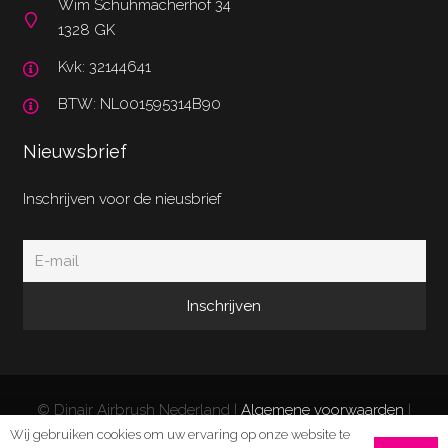
Wim Schuhmacherhof 34
1328 GK
Kvk: 32144641
BTW: NL001595314B90
Nieuwsbrief
Inschrijven voor de nieusbrief
© Dinair Airbrush Nederland |
Algemene voorwaarden
|
Privacy Policy
|
Retourneren/klachten
| Website door
Wij gebruiken cookies om uw ervaring op onze website te