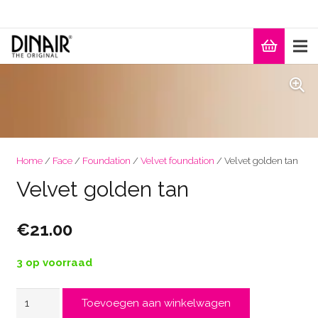
Home
/
Face
/
Foundation
/
Velvet foundation
/ Velvet golden tan
Velvet golden tan
€
21.00
3 op voorraad
Velvet
Toevoegen aan winkelwagen
golden