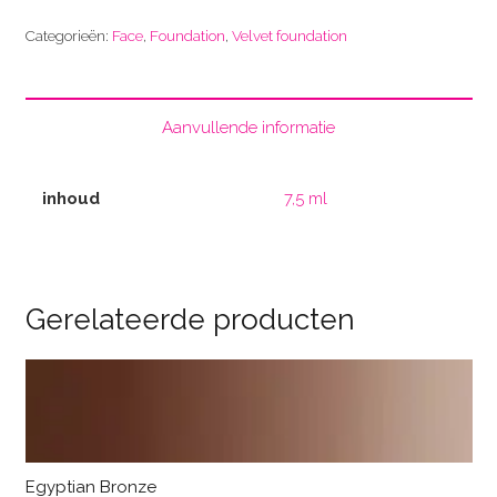
tan
Categorieën:
Face
,
Foundation
,
Velvet foundation
aantal
Aanvullende informatie
inhoud
7,5 ml
Gerelateerde producten
Egyptian Bronze