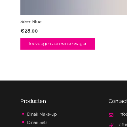
Silver Blue
€
28.00
Toevoegen aan winkelwagen
Producten
Contac
Dinair Make-up
info
Dinair Sets
061