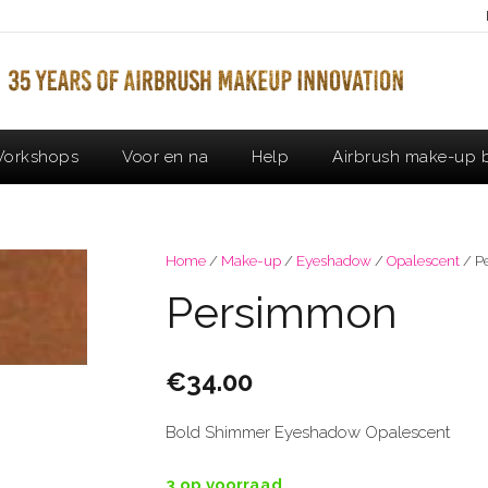
orkshops
Voor en na
Help
Airbrush make-up b
Home
/
Make-up
/
Eyeshadow
/
Opalescent
/ P
Persimmon
€
34.00
Bold Shimmer Eyeshadow Opalescent
3 op voorraad