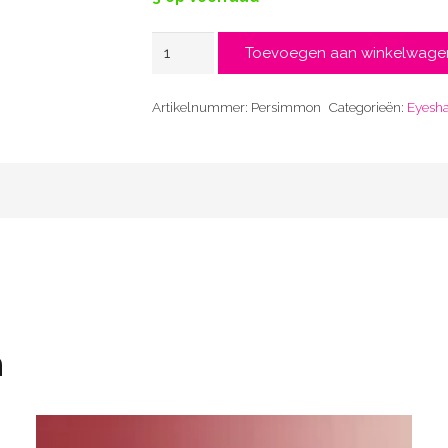
Persimmon
Toevoegen aan winkelwage
aantal
Artikelnummer:
Persimmon
Categorieën:
Eyesh
n