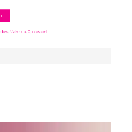
n
adow
,
Make-up
,
Opalescent