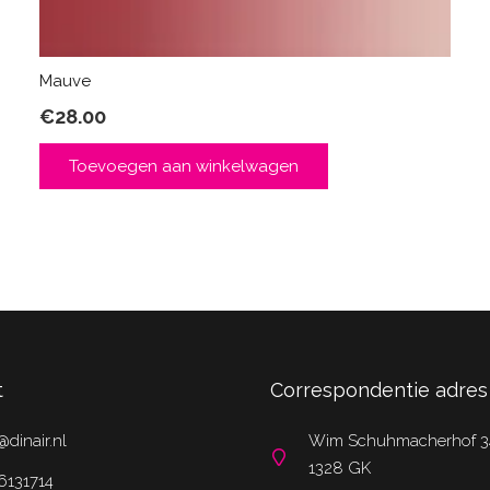
Mauve
€
28.00
Toevoegen aan winkelwagen
t
Correspondentie adres
@dinair.nl
Wim Schuhmacherhof 3
1328 GK
6131714