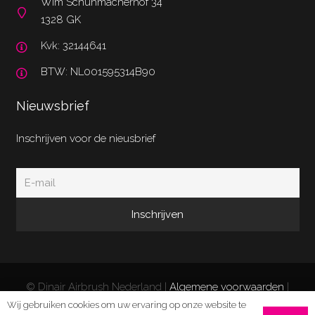
Wim Schuhmacherhof 34
1328 GK
Kvk: 32144641
BTW: NL001595314B90
Nieuwsbrief
Inschrijven voor de nieusbrief
© Dinair Airbrush Nederland |
Algemene voorwaarden
|
Privacy Policy
|
Retourneren/klachten
| Website door
Wij gebruiken cookies om uw ervaring op onze website te