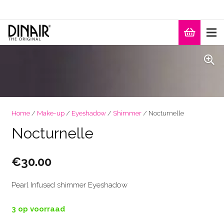
Home
/
Make-up
/
Eyeshadow
/
Shimmer
/ Nocturnelle
Nocturnelle
€
30.00
Pearl Infused shimmer Eyeshadow
3 op voorraad