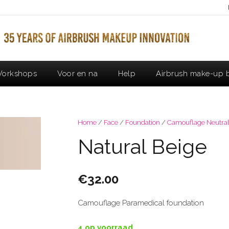
orkshops
Voor en na
Help
Airbrush make-up b
Home
/
Face
/
Foundation
/
Camouflage Neutral
Natural Beige
€
32.00
Camouflage Paramedical foundation
4 op voorraad