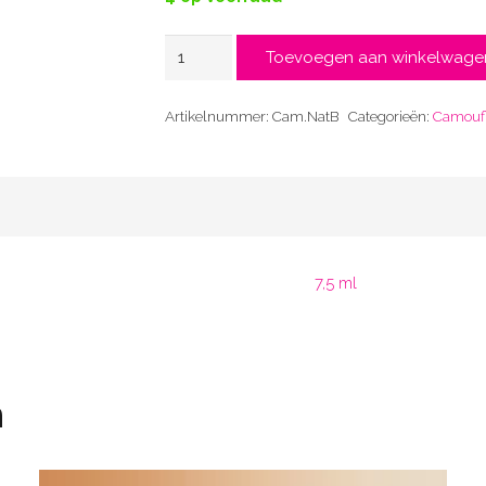
Natural
Toevoegen aan winkelwage
Beige
aantal
Artikelnummer:
Cam.NatB
Categorieën:
Camoufl
7,5 ml
n