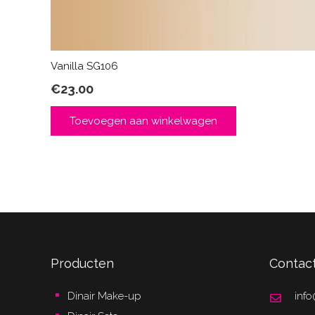
Vanilla SG106
€
23.00
Toevoegen aan winkelwagen
Producten
Contac
Dinair Make-up
info