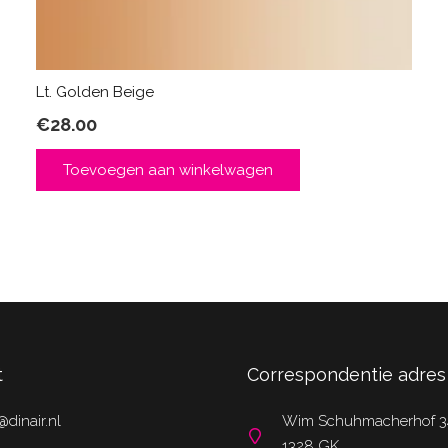
Lt. Golden Beige
€
28.00
Toevoegen aan winkelwagen
t
Correspondentie adres
@dinair.nl
Wim Schuhmacherhof 3
1328 GK