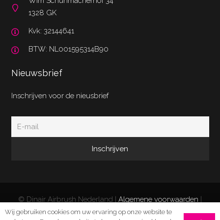
Wim Schuhmacherhof 34
1328 GK
Kvk: 32144641
BTW: NL001595314B90
Nieuwsbrief
Inschrijven voor de nieusbrief
© Dinair Airbrush Nederland |
Algemene voorwaarden
|
Privacy Policy
|
Retourneren/klachten
| Website door
Wij gebruiken cookies om uw ervaring op onze website te