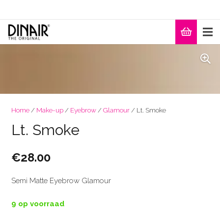
Home
/
Make-up
/
Eyebrow
/
Glamour
/ Lt. Smoke
Lt. Smoke
€
28.00
Semi Matte Eyebrow Glamour
9 op voorraad