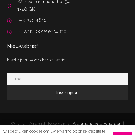
Wim Schuhmacherhof 34
1328 GK
Kvk: 32144641
BTW: NL001595314B90
Nieuwsbrief
Inschrijven voor de nieusbrief
© Dinair Airbrush Nederland |
Algemene voorwaarden
|
Privacy Policy
|
Retourneren/klachten
| Website door
Wij gebruiken cookies om uw ervaring op onze website te