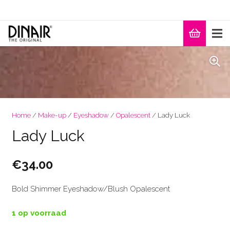
Home
/
Make-up
/
Eyeshadow
/
Opalescent
/ Lady Luck
Lady Luck
€
34.00
Bold Shimmer Eyeshadow/Blush Opalescent
1 op voorraad