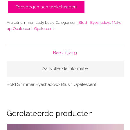
Toevoegen aan winkelwagen
Lady
Luck
Artikelnummer:
Lady Luck
Categorieën:
Blush
,
Eyeshadow
,
Make-
aantal
up
,
Opalescent
,
Opalescent
Beschrijving
Aanvullende informatie
Bold Shimmer Eyeshadow/Blush Opalescent
Gerelateerde producten