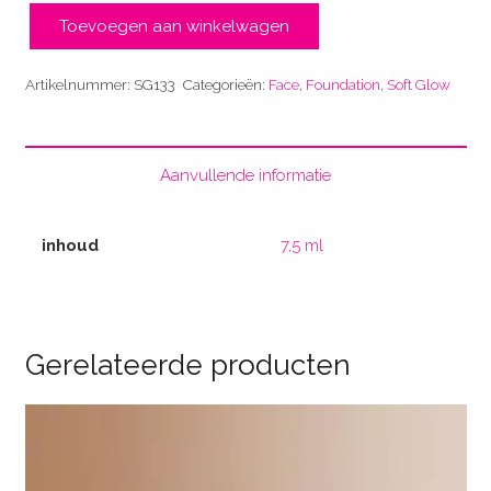
Toevoegen aan winkelwagen
Golden
Tan
Artikelnummer:
SG133
Categorieën:
Face
,
Foundation
,
Soft Glow
SG133
aantal
Aanvullende informatie
inhoud
7,5 ml
Gerelateerde producten