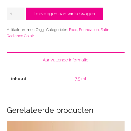
Golden
Toevoegen aan winkelwagen
Tan
C133
Artikelnummer:
C133
Categorieën:
Face
,
Foundation
,
Satin
aantal
Radiance Colair
Aanvullende informatie
inhoud
7,5 ml
Gerelateerde producten