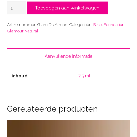
Dk.
Toevoegen aan winkelwagen
Almond
aantal
Artikelnummer:
Glam.Dk.Almon
Categorieën:
Face
,
Foundation
,
Glamour Natural
Aanvullende informatie
inhoud
7,5 ml
Gerelateerde producten