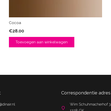
Cocoa
€
28.00
Toevoegen aan winkelwagen
t
Correspondentie adres
@dinair.nl
Wim Schuhmacherhof 3
1328 GK