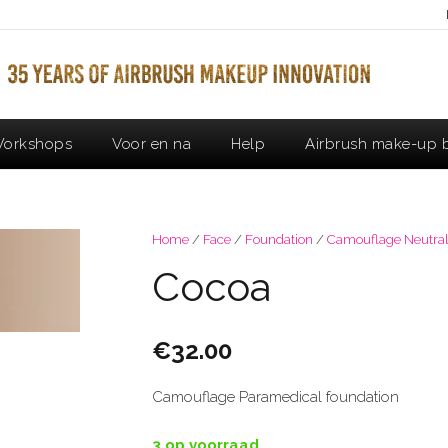
orkshops
Voor en na
Help
Airbrush make-up b
Home
/
Face
/
Foundation
/
Camouflage Neutral
Cocoa
€
32.00
Camouflage Paramedical foundation
3 op voorraad