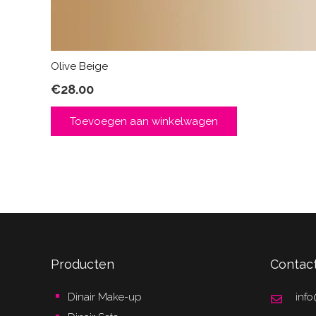
Olive Beige
€
28.00
Toevoegen aan winkelwagen
Producten
Contac
Dinair Make-up
info