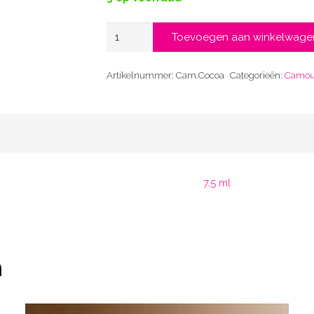
Cocoa
Toevoegen aan winkelwage
aantal
Artikelnummer:
Cam.Cocoa
Categorieën:
Camouf
7,5 ml
n