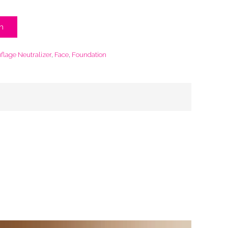
n
lage Neutralizer
,
Face
,
Foundation