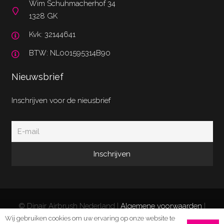
Wim Schuhmacherhof 34
1328 GK
Kvk: 32144641
BTW: NL001595314B90
Nieuwsbrief
Inschrijven voor de nieusbrief
© Dinair Airbrush Nederland |
Algemene voorwaarden
|
Privacy Policy
|
Retourneren/klachten
| Website door
Wij gebruiken cookies om uw ervaring op onze website te