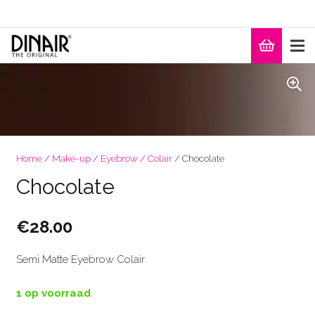
Home
/
Make-up
/
Eyebrow
/
Colair
/ Chocolate
Chocolate
€
28.00
Semi Matte Eyebrow Colair
1 op voorraad