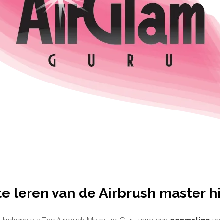
te leren van de Airbrush master h
l bekend als The Airbrush Make-up Guru voor een
eenmalige
ad