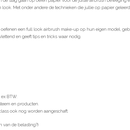
 aan de slag gaan op oefen papier voor de juiste airbrush beweging 
sh look. Met onder andere de technieken die jullie op papier gelee
oefenen een full look airbrush make-up op hun eigen model, gebr
lettend en geeft tips en tricks waar nodig.
- ex BTW.
systeem en producten.
class ook nog worden aangeschaft.
en van de belasting?)