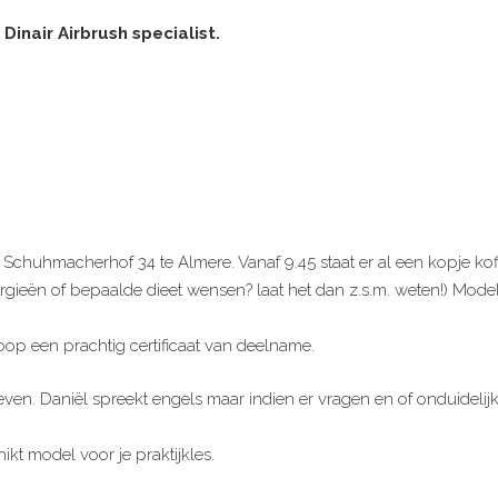
inair Airbrush specialist.
chuhmacherhof 34 te Almere. Vanaf 9.45 staat er al een kopje koffi
lergieën of bepaalde dieet wensen? laat het dan z.s.m. weten!) M
oop een prachtig certificaat van deelname.
n. Daniël spreekt engels maar indien er vragen en of onduidelijkhe
ikt model voor je praktijkles.