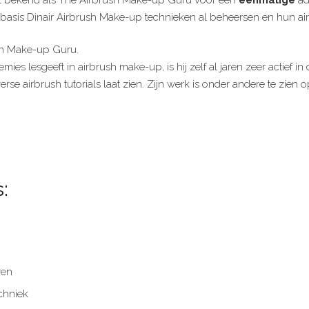
e basis Dinair Airbrush Make-up technieken al beheersen en hun air
ush Make-up Guru.
mies lesgeeft in airbrush make-up, is hij zelf al jaren zeer actief 
e airbrush tutorials laat zien. Zijn werk is onder andere te zien o
:
ren
echniek