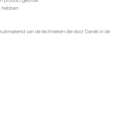
en product gebruik.
rd hebben.
uikmakend van de technieken die door Daniël in de