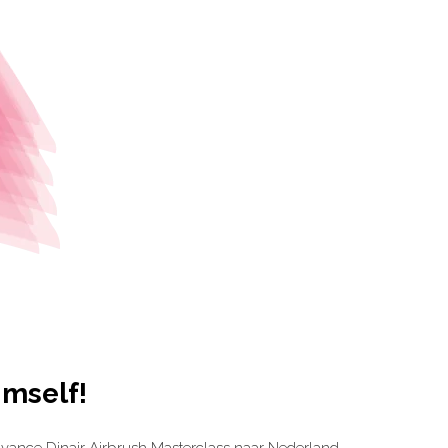
imself!
vance Dinair Airbrush Masterclass naar Nederland.