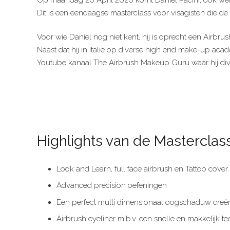
Dit is een eendaagse masterclass voor visagisten die d
Voor wie Daniel nog niet kent, hij is oprecht een Airbr
Naast dat hij in Italië op diverse high end make-up acade
Youtube kanaal The Airbrush Makeup Guru waar hij divers
Highlights van de Masterclass
Look and Learn, full face airbrush en Tattoo cover.
Advanced precision oefeningen
Een perfect multi dimensionaal oogschaduw creë
Airbrush eyeliner m.b.v. een snelle en makkelijk t