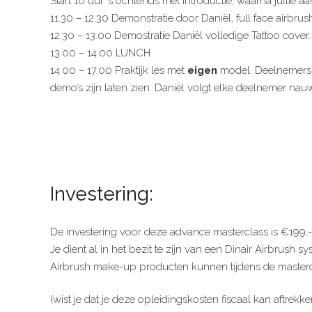
Start 10 uur ’s ochtends met introductie, waarna jullie
11.30 – 12.30 Demonstratie door Daniël, full face airbru
12.30 – 13.00 Demostratie Daniël volledige Tattoo cover.
13.00 – 14.00 LUNCH
14.00 – 17.00 Praktijk les met
eigen
model. Deelnemers 
demo’s zijn laten zien. Daniël volgt elke deelnemer nauw
Investering:
De investering voor deze advance masterclass is €199,
Je dient al in het bezit te zijn van een Dinair Airbrush 
Airbrush make-up producten kunnen tijdens de master
(wist je dat je deze opleidingskosten fiscaal kan aftrekk