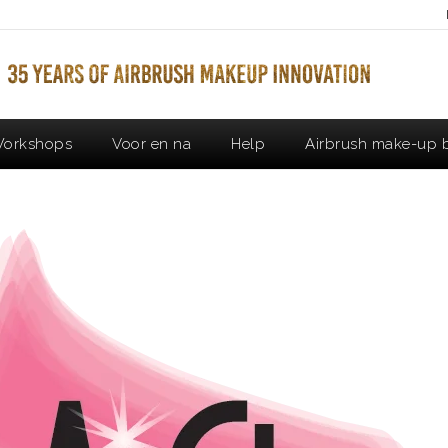
orkshops
Voor en na
Help
Airbrush make-up b